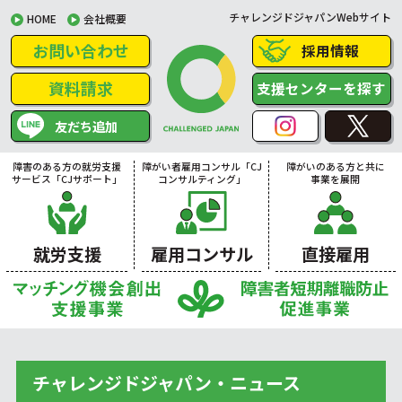
チャレンジドジャパンWebサイト
HOME
会社概要
お問い合わせ
採用情報
資料請求
支援センターを探す
友だち追加
障害のある方の就労支援
障がい者雇用コンサル「CJ
障がいのある方と共に
サービス「CJサポート」
コンサルティング」
事業を展開
就労支援
雇用コンサル
直接雇用
チャレンジドジャパン・ニュース