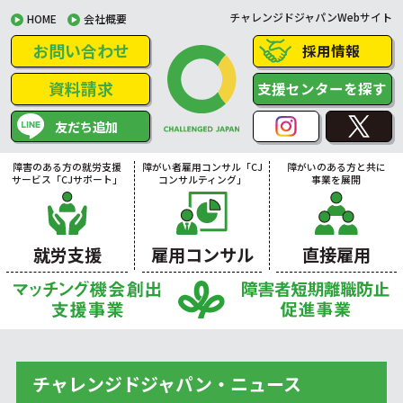
チャレンジドジャパンWebサイト
HOME
会社概要
お問い合わせ
採用情報
資料請求
支援センターを探す
友だち追加
障害のある方の就労支援
障がい者雇用コンサル「CJ
障がいのある方と共に
サービス「CJサポート」
コンサルティング」
事業を展開
就労支援
雇用コンサル
直接雇用
チャレンジドジャパン・ニュース