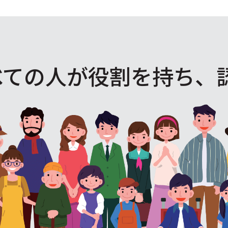
べての人が役割を
持ち、