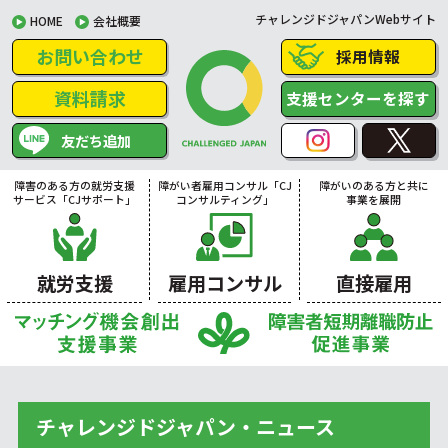
チャレンジドジャパンWebサイト
HOME
会社概要
お問い合わせ
採用情報
資料請求
支援センターを探す
友だち追加
障害のある方の就労支援
障がい者雇用コンサル「CJ
障がいのある方と共に
サービス「CJサポート」
コンサルティング」
事業を展開
就労支援
雇用コンサル
直接雇用
チャレンジドジャパン・ニュース