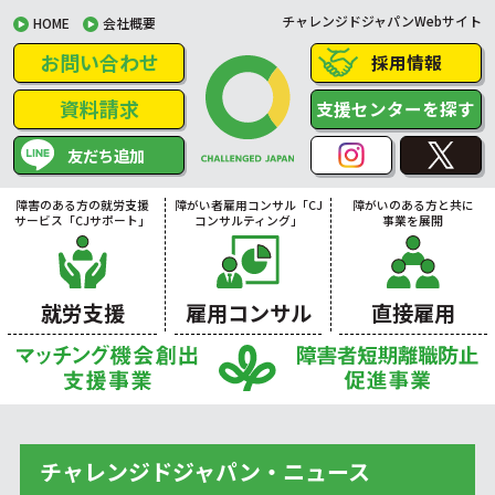
チャレンジドジャパンWebサイト
HOME
会社概要
お問い合わせ
採用情報
資料請求
支援センターを探す
友だち追加
障害のある方の就労支援
障がい者雇用コンサル「CJ
障がいのある方と共に
サービス「CJサポート」
コンサルティング」
事業を展開
就労支援
雇用コンサル
直接雇用
チャレンジドジャパン・ニュース