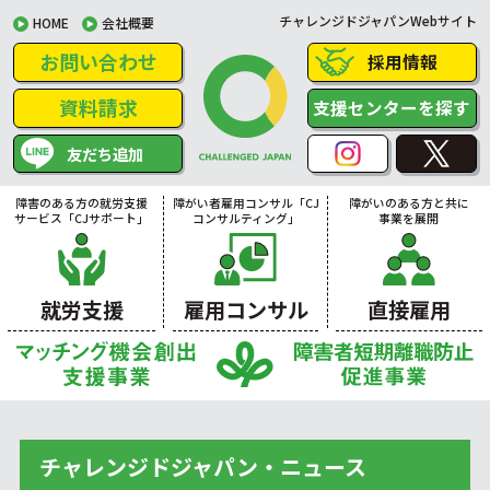
チャレンジドジャパンWebサイト
HOME
会社概要
お問い合わせ
採用情報
資料請求
支援センターを探す
友だち追加
障害のある方の就労支援
障がい者雇用コンサル「CJ
障がいのある方と共に
サービス「CJサポート」
コンサルティング」
事業を展開
就労支援
雇用コンサル
直接雇用
チャレンジドジャパン・ニュース