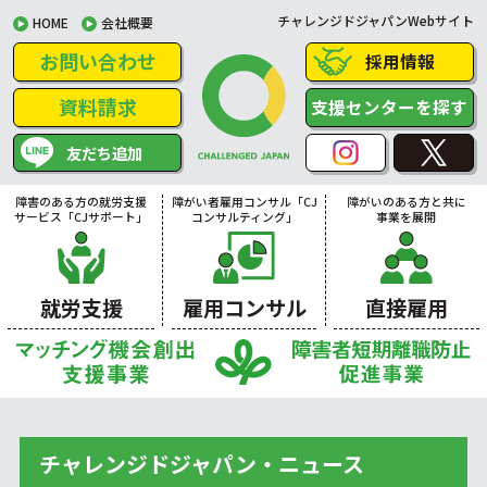
チャレンジドジャパンWebサイト
HOME
会社概要
お問い合わせ
採用情報
資料請求
支援センターを探す
友だち追加
障害のある方の就労支援
障がい者雇用コンサル「CJ
障がいのある方と共に
サービス「CJサポート」
コンサルティング」
事業を展開
就労支援
雇用コンサル
直接雇用
チャレンジドジャパン・ニュース