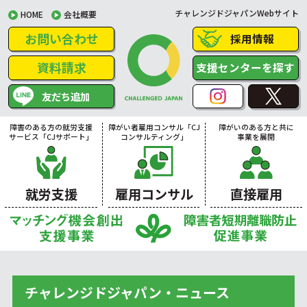
チャレンジドジャパンWebサイト
HOME
会社概要
お問い合わせ
採用情報
資料請求
支援センターを探す
友だち追加
障害のある方の就労支援
障がい者雇用コンサル「CJ
障がいのある方と共に
サービス「CJサポート」
コンサルティング」
事業を展開
就労支援
雇用コンサル
直接雇用
チャレンジドジャパン・ニュース