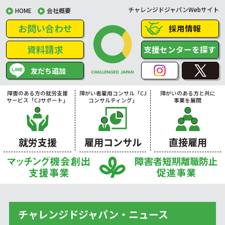
チャレンジドジャパンWebサイト
HOME
会社概要
お問い合わせ
採用情報
資料請求
支援センターを探す
友だち追加
障害のある方の就労支援
障がい者雇用コンサル「CJ
障がいのある方と共に
サービス「CJサポート」
コンサルティング」
事業を展開
就労支援
雇用コンサル
直接雇用
チャレンジドジャパン・ニュース