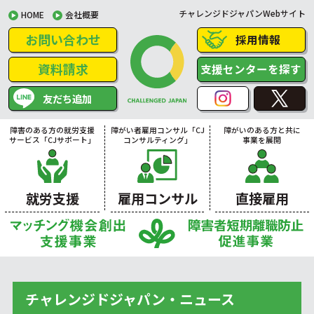
チャレンジドジャパンWebサイト
HOME
会社概要
お問い合わせ
採用情報
資料請求
支援センターを探す
友だち追加
障害のある方の就労支援
障がい者雇用コンサル「CJ
障がいのある方と共に
サービス「CJサポート」
コンサルティング」
事業を展開
就労支援
雇用コンサル
直接雇用
チャレンジドジャパン・ニュース