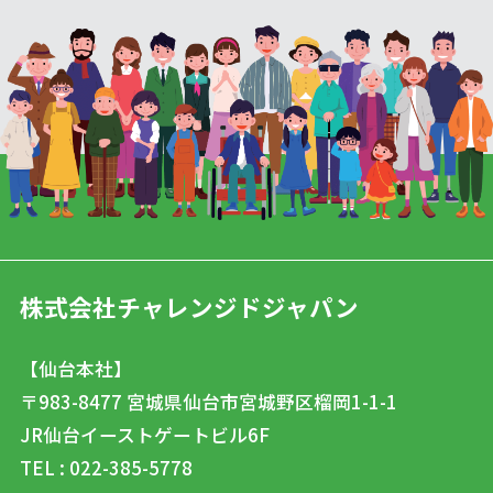
株式会社チャレンジドジャパン
【仙台本社】
〒983-8477
宮城県仙台市宮城野区榴岡1-1-1
JR仙台イーストゲートビル6F
TEL : 022-385-5778