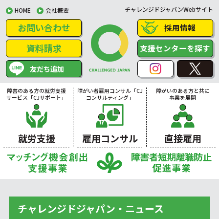
チャレンジドジャパンWebサイト
HOME
会社概要
お問い合わせ
採用情報
資料請求
支援センターを探す
友だち追加
障害のある方の就労支援
障がい者雇用コンサル「CJ
障がいのある方と共に
サービス「CJサポート」
コンサルティング」
事業を展開
就労支援
雇用コンサル
直接雇用
チャレンジドジャパン・ニュース