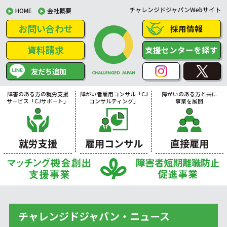
チャレンジドジャパンWebサイト
HOME
会社概要
お問い合わせ
採用情報
資料請求
支援センターを探す
友だち追加
障害のある方の就労支援
障がい者雇用コンサル「CJ
障がいのある方と共に
サービス「CJサポート」
コンサルティング」
事業を展開
就労支援
雇用コンサル
直接雇用
チャレンジドジャパン・ニュース