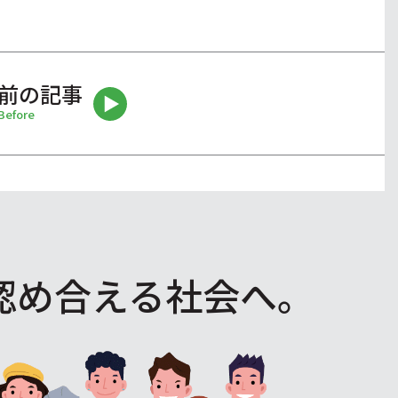
前の記事
Before
認め合える社会へ。