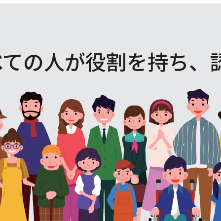
べての人が役割を
持ち、