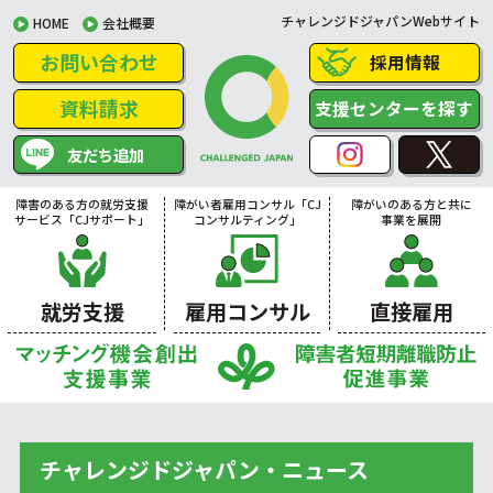
チャレンジドジャパンWebサイト
HOME
会社概要
お問い合わせ
採用情報
資料請求
支援センターを探す
友だち追加
障害のある方の就労支援
障がい者雇用コンサル「CJ
障がいのある方と共に
サービス「CJサポート」
コンサルティング」
事業を展開
就労支援
雇用コンサル
直接雇用
チャレンジドジャパン・ニュース