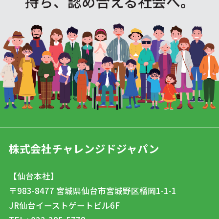
持ち、認め合える社会へ。
株式会社チャレンジドジャパン
【仙台本社】
〒983-8477
宮城県仙台市宮城野区榴岡1-1-1
JR仙台イーストゲートビル6F