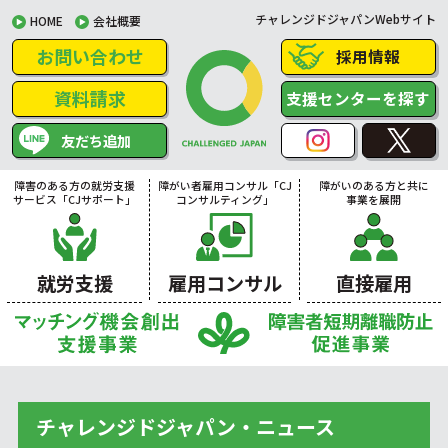
チャレンジドジャパンWebサイト
HOME
会社概要
お問い合わせ
採用情報
資料請求
支援センターを探す
友だち追加
障害のある方の就労支援
障がい者雇用コンサル「CJ
障がいのある方と共に
サービス「CJサポート」
コンサルティング」
事業を展開
就労支援
雇用コンサル
直接雇用
チャレンジドジャパン・ニュース