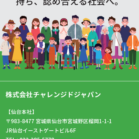
持ち、認め合える社会へ。
株式会社チャレンジドジャパン
【仙台本社】
〒983-8477
宮城県仙台市宮城野区榴岡1-1-1
JR仙台イーストゲートビル6F