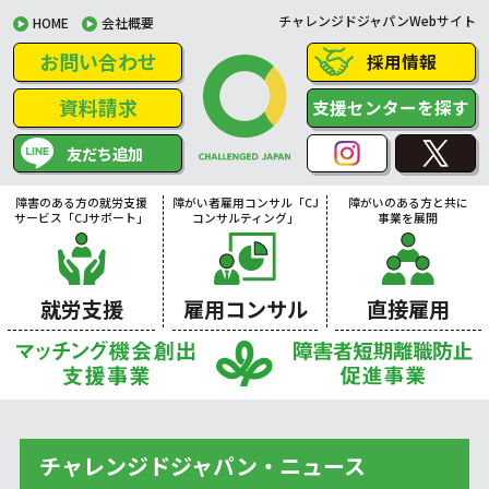
チャレンジドジャパンWebサイト
HOME
会社概要
お問い合わせ
採用情報
資料請求
支援センターを探す
友だち追加
障害のある方の就労支援
障がい者雇用コンサル「CJ
障がいのある方と共に
サービス「CJサポート」
コンサルティング」
事業を展開
就労支援
雇用コンサル
直接雇用
チャレンジドジャパン・ニュース