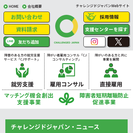
チャレンジドジャパンWebサイト
HOME
会社概要
お問い合わせ
採用情報
資料請求
支援センターを探す
友だち追加
障害のある方の就労支援
障がい者雇用コンサル「CJ
障がいのある方と共に
サービス「CJサポート」
コンサルティング」
事業を展開
就労支援
雇用コンサル
直接雇用
チャレンジドジャパン・ニュース