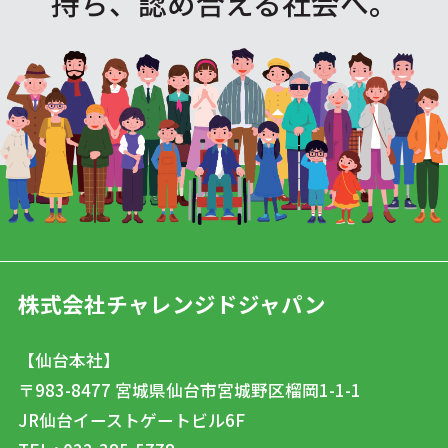
持ち、認め合える社会へ。
株式会社チャレンジドジャパン
【仙台本社】
〒983-8477
宮城県仙台市宮城野区榴岡1-1-1
JR仙台イーストゲートビル6F