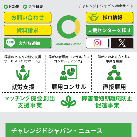
チャレンジドジャパンWebサイト
HOME
会社概要
お問い合わせ
採用情報
資料請求
支援センターを探す
友だち追加
障害のある方の就労支援
障がい者雇用コンサル「CJ
障がいのある方と共に
サービス「CJサポート」
コンサルティング」
事業を展開
就労支援
雇用コンサル
直接雇用
チャレンジドジャパン・ニュース