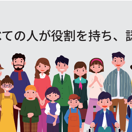
べての人が役割を
持ち、