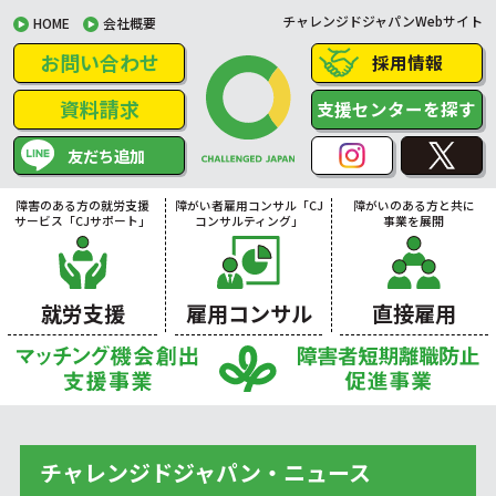
チャレンジドジャパンWebサイト
HOME
会社概要
お問い合わせ
採用情報
資料請求
支援センターを探す
友だち追加
障害のある方の就労支援
障がい者雇用コンサル「CJ
障がいのある方と共に
サービス「CJサポート」
コンサルティング」
事業を展開
就労支援
雇用コンサル
直接雇用
チャレンジドジャパン・ニュース