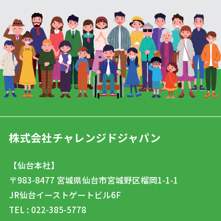
株式会社チャレンジドジャパン
【仙台本社】
〒983-8477
宮城県仙台市宮城野区榴岡1-1-1
JR仙台イーストゲートビル6F
TEL : 022-385-5778