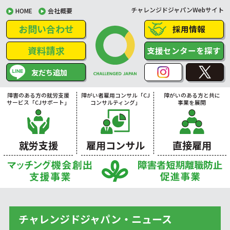
チャレンジドジャパンWebサイト
HOME
会社概要
お問い合わせ
採用情報
資料請求
支援センターを探す
友だち追加
障害のある方の就労支援
障がい者雇用コンサル「CJ
障がいのある方と共に
サービス「CJサポート」
コンサルティング」
事業を展開
就労支援
雇用コンサル
直接雇用
チャレンジドジャパン・ニュース