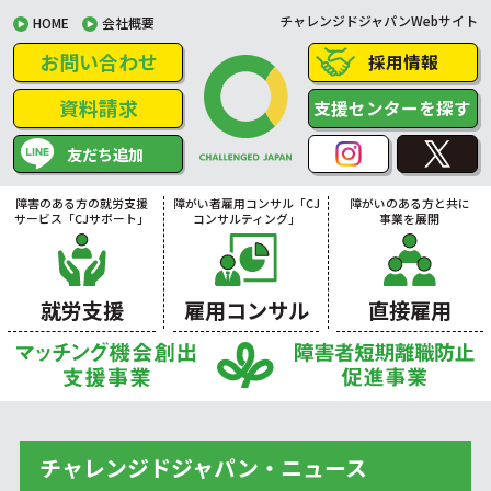
チャレンジドジャパンWebサイト
HOME
会社概要
お問い合わせ
採用情報
資料請求
支援センターを探す
友だち追加
障害のある方の就労支援
障がい者雇用コンサル「CJ
障がいのある方と共に
サービス「CJサポート」
コンサルティング」
事業を展開
就労支援
雇用コンサル
直接雇用
チャレンジドジャパン・ニュース