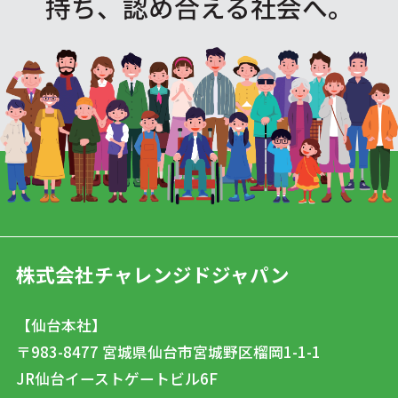
持ち、認め合える社会へ。
株式会社チャレンジドジャパン
【仙台本社】
〒983-8477
宮城県仙台市宮城野区榴岡1-1-1
JR仙台イーストゲートビル6F