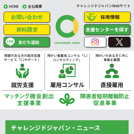
チャレンジドジャパンWebサイト
HOME
会社概要
お問い合わせ
採用情報
資料請求
支援センターを探す
友だち追加
障害のある方の就労支援
障がい者雇用コンサル「CJ
障がいのある方と共に
サービス「CJサポート」
コンサルティング」
事業を展開
就労支援
雇用コンサル
直接雇用
チャレンジドジャパン・ニュース