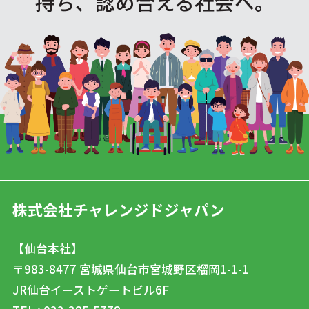
持ち、認め合える社会へ。
株式会社チャレンジドジャパン
【仙台本社】
〒983-8477
宮城県仙台市宮城野区榴岡1-1-1
JR仙台イーストゲートビル6F