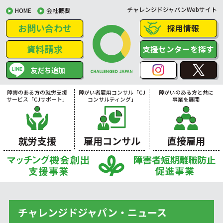
チャレンジドジャパンWebサイト
HOME
会社概要
お問い合わせ
採用情報
資料請求
支援センターを探す
友だち追加
障害のある方の就労支援
障がい者雇用コンサル「CJ
障がいのある方と共に
サービス「CJサポート」
コンサルティング」
事業を展開
就労支援
雇用コンサル
直接雇用
チャレンジドジャパン・ニュース