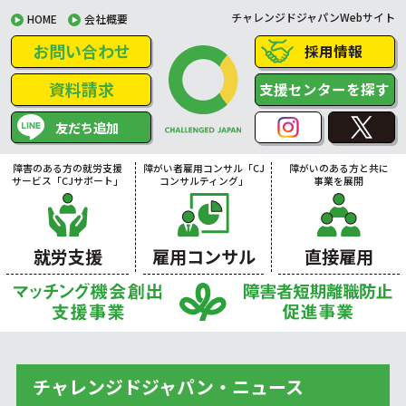
チャレンジドジャパンWebサイト
HOME
会社概要
お問い合わせ
採用情報
資料請求
支援センターを探す
友だち追加
障害のある方の就労支援
障がい者雇用コンサル「CJ
障がいのある方と共に
サービス「CJサポート」
コンサルティング」
事業を展開
就労支援
雇用コンサル
直接雇用
チャレンジドジャパン・ニュース