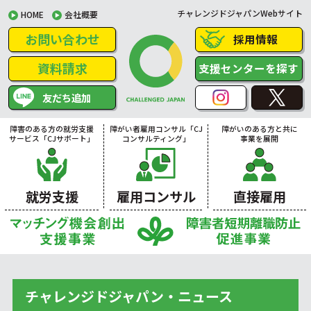
チャレンジドジャパンWebサイト
HOME
会社概要
お問い合わせ
採用情報
資料請求
支援センターを探す
友だち追加
障害のある方の就労支援
障がい者雇用コンサル「CJ
障がいのある方と共に
サービス「CJサポート」
コンサルティング」
事業を展開
就労支援
雇用コンサル
直接雇用
チャレンジドジャパン・ニュース