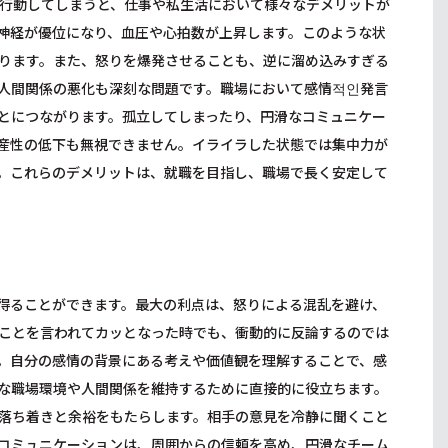
行動してしまうと、仕事や私生活において様々なデメリットが
神経が優位になり、血圧や心拍数が上昇します。このような状
ります。また、怒りを爆発させることも、逆に溜め込みすぎる
人間関係の悪化も深刻な問題です。職場において感情적인発言
とにつながります。孤立してしまったり、円滑なコミュニケー
産性の低下も無視できません。イライラした状態では集中力が
。これらのデメリットは、就職を目指し、職場で長く安定して
得ることができます。最大の利点は、怒りによる混乱を避け、
ことを言われてカッとなった時でも、衝動的に反論するのでは
。自分の感情の背景にある考えや価値観を理解することで、感
な職場環境や人間関係を維持するために直接的に役立ちます。
落ち着きと余裕をもたらします。相手の意見を冷静に聞くこと
コミュニケーションは、周囲からの信頼を高め、円滑なチーム