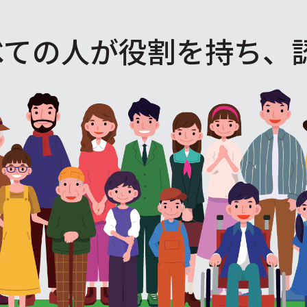
べての人が役割を
持ち、