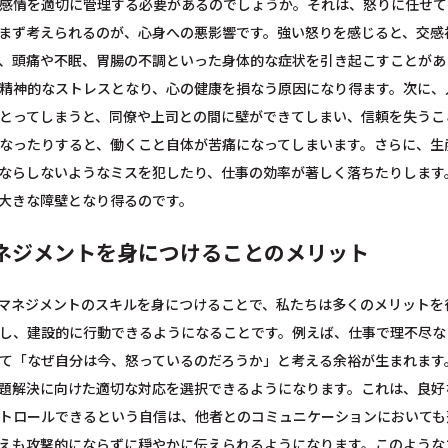
感情を適切に管理する必要があるのでしょうか。それは、怒りに任せて
まず考えられるのが、心身への悪影響です。強い怒りを感じると、交感
、頭痛や不眠、胃腸の不調といった身体的な症状を引き起こすことがあ
精神的なストレスとなり、心の健康を損なう原因になり得ます。次に、
とってしまうと、同僚や上司との間に壁ができてしまい、信頼を失うこ
なったりすると、働くこと自体が苦痛になってしまいます。さらに、生
ならしないようなミスを犯したり、仕事の効率が著しく落ちたりします
大きな障壁となり得るのです。
ネジメントを身につけることのメリット
マネジメントのスキルを身につけることで、私たちは多くのメリットを
し、建設的に行動できるようになることです。例えば、仕事で理不尽な
て「なぜ自分は今、怒っているのだろうか」と考える余裕が生まれます
題解決に向けた適切な対応を選択できるようになります。これは、良好
トロールできるという自信は、他者とのコミュニケーションにおいても
えも攻撃的にならずに穏やかに伝えられるようになります。このような