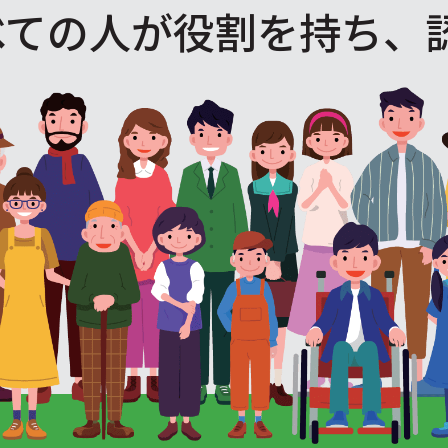
べての人が役割を
持ち、