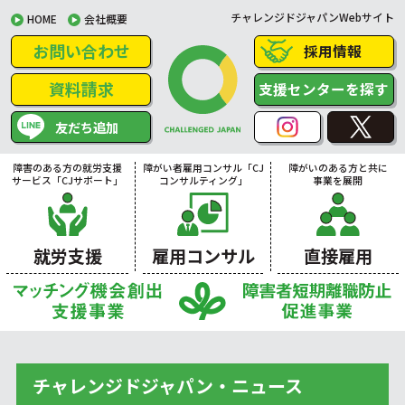
チャレンジドジャパンWebサイト
HOME
会社概要
お問い合わせ
採用情報
資料請求
支援センターを探す
友だち追加
障害のある方の就労支援
障がい者雇用コンサル「CJ
障がいのある方と共に
サービス「CJサポート」
コンサルティング」
事業を展開
就労支援
雇用コンサル
直接雇用
チャレンジドジャパン・ニュース