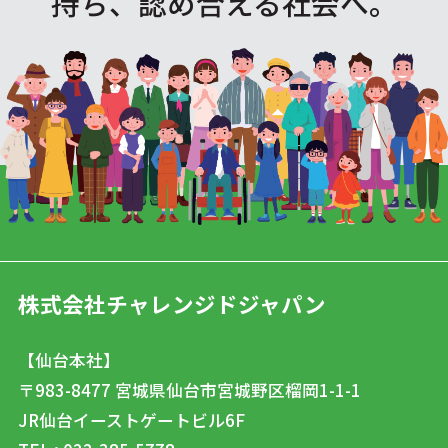
持ち、認め合える社会へ。
株式会社チャレンジドジャパン
【仙台本社】
〒983-8477
宮城県仙台市宮城野区榴岡1-1-1
JR仙台イーストゲートビル6F