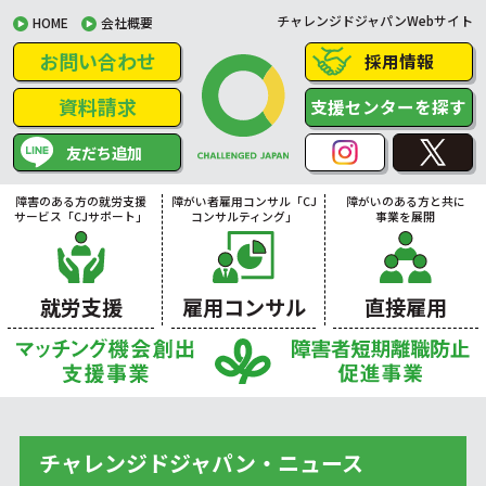
チャレンジドジャパンWebサイト
HOME
会社概要
お問い合わせ
採用情報
資料請求
支援センターを探す
友だち追加
障害のある方の就労支援
障がい者雇用コンサル「CJ
障がいのある方と共に
サービス「CJサポート」
コンサルティング」
事業を展開
就労支援
雇用コンサル
直接雇用
チャレンジドジャパン・ニュース