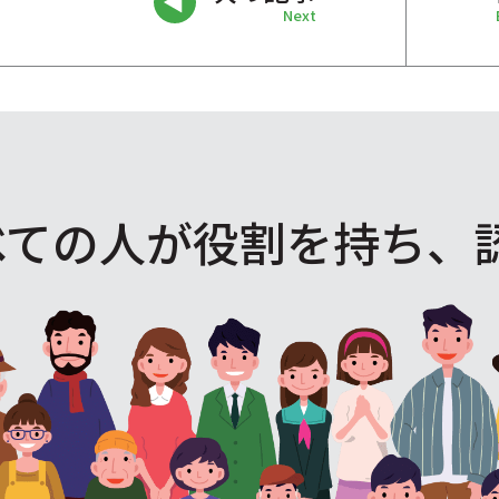
Next
べての人が役割を
持ち、