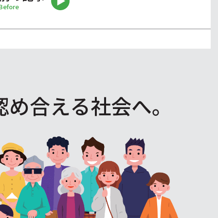
Before
認め合える社会へ。