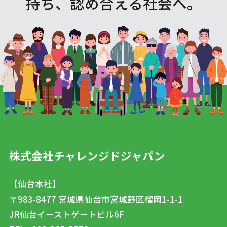
持ち、認め合える社会へ。
株式会社チャレンジドジャパン
【仙台本社】
〒983-8477
宮城県仙台市宮城野区榴岡1-1-1
JR仙台イーストゲートビル6F