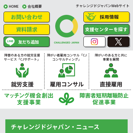
チャレンジドジャパンWebサイト
HOME
会社概要
お問い合わせ
採用情報
資料請求
支援センターを探す
友だち追加
障害のある方の就労支援
障がい者雇用コンサル「CJ
障がいのある方と共に
サービス「CJサポート」
コンサルティング」
事業を展開
就労支援
雇用コンサル
直接雇用
チャレンジドジャパン・ニュース