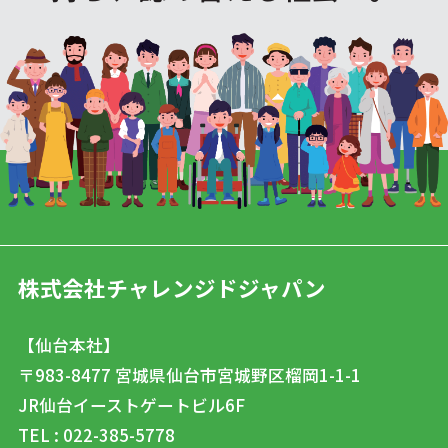
株式会社チャレンジドジャパン
【仙台本社】
〒983-8477
宮城県仙台市宮城野区榴岡1-1-1
JR仙台イーストゲートビル6F
TEL : 022-385-5778