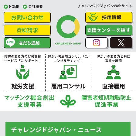
チャレンジドジャパンWebサイト
HOME
会社概要
お問い合わせ
採用情報
資料請求
支援センターを探す
友だち追加
障害のある方の就労支援
障がい者雇用コンサル「CJ
障がいのある方と共に
サービス「CJサポート」
コンサルティング」
事業を展開
就労支援
雇用コンサル
直接雇用
チャレンジドジャパン・ニュース