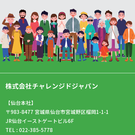
株式会社チャレンジドジャパン
【仙台本社】
〒983-8477
宮城県仙台市宮城野区榴岡1-1-1
JR仙台イーストゲートビル6F
TEL : 022-385-5778