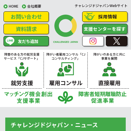
チャレンジドジャパンWebサイト
HOME
会社概要
お問い合わせ
採用情報
資料請求
支援センターを探す
友だち追加
障害のある方の就労支援
障がい者雇用コンサル「CJ
障がいのある方と共に
サービス「CJサポート」
コンサルティング」
事業を展開
就労支援
雇用コンサル
直接雇用
チャレンジドジャパン・ニュース