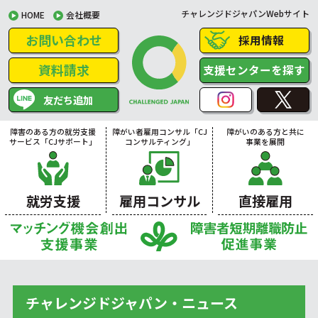
チャレンジドジャパンWebサイト
HOME
会社概要
お問い合わせ
採用情報
資料請求
支援センターを探す
友だち追加
障害のある方の就労支援
障がい者雇用コンサル「CJ
障がいのある方と共に
サービス「CJサポート」
コンサルティング」
事業を展開
就労支援
雇用コンサル
直接雇用
チャレンジドジャパン・ニュース