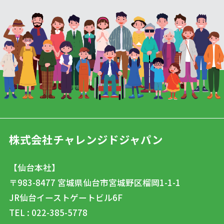
株式会社チャレンジドジャパン
【仙台本社】
〒983-8477
宮城県仙台市宮城野区榴岡1-1-1
JR仙台イーストゲートビル6F
TEL : 022-385-5778