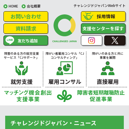
チャレンジドジャパンWebサイト
HOME
会社概要
お問い合わせ
採用情報
資料請求
支援センターを探す
友だち追加
障害のある方の就労支援
障がい者雇用コンサル「CJ
障がいのある方と共に
サービス「CJサポート」
コンサルティング」
事業を展開
就労支援
雇用コンサル
直接雇用
チャレンジドジャパン・ニュース