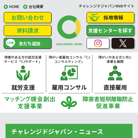
チャレンジドジャパンWebサイト
HOME
会社概要
お問い合わせ
採用情報
資料請求
支援センターを探す
友だち追加
障害のある方の就労支援
障がい者雇用コンサル「CJ
障がいのある方と共に
サービス「CJサポート」
コンサルティング」
事業を展開
就労支援
雇用コンサル
直接雇用
チャレンジドジャパン・ニュース