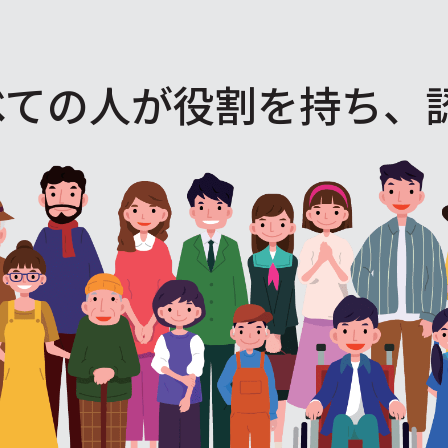
べての人が役割を
持ち、