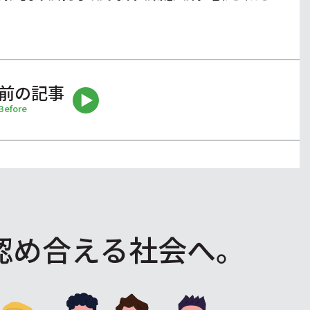
前の記事
Before
認め合える社会へ。