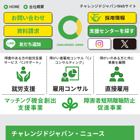
チャレンジドジャパンWebサイト
HOME
会社概要
お問い合わせ
採用情報
資料請求
支援センターを探す
友だち追加
障害のある方の就労支援
障がい者雇用コンサル「CJ
障がいのある方と共に
サービス「CJサポート」
コンサルティング」
事業を展開
就労支援
雇用コンサル
直接雇用
チャレンジドジャパン・ニュース