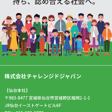
持ち、認め合える社会へ。
株式会社チャレンジドジャパン
【仙台本社】
〒983-8477
宮城県仙台市宮城野区榴岡1-1-1
JR仙台イーストゲートビル6F