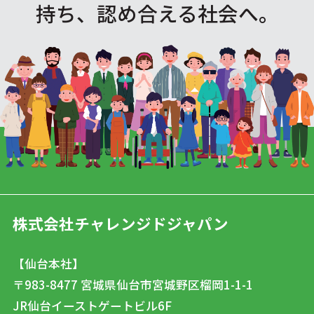
持ち、認め合える社会へ。
株式会社チャレンジドジャパン
【仙台本社】
〒983-8477
宮城県仙台市宮城野区榴岡1-1-1
JR仙台イーストゲートビル6F