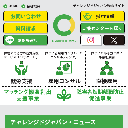
チャレンジドジャパンWebサイト
HOME
会社概要
お問い合わせ
採用情報
資料請求
支援センターを探す
友だち追加
障害のある方の就労支援
障がい者雇用コンサル「CJ
障がいのある方と共に
サービス「CJサポート」
コンサルティング」
事業を展開
就労支援
雇用コンサル
直接雇用
チャレンジドジャパン・ニュース