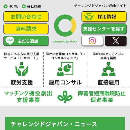
チャレンジドジャパンWebサイト
HOME
会社概要
お問い合わせ
採用情報
資料請求
支援センターを探す
友だち追加
障害のある方の就労支援
障がい者雇用コンサル「CJ
障がいのある方と共に
サービス「CJサポート」
コンサルティング」
事業を展開
就労支援
雇用コンサル
直接雇用
チャレンジドジャパン・ニュース