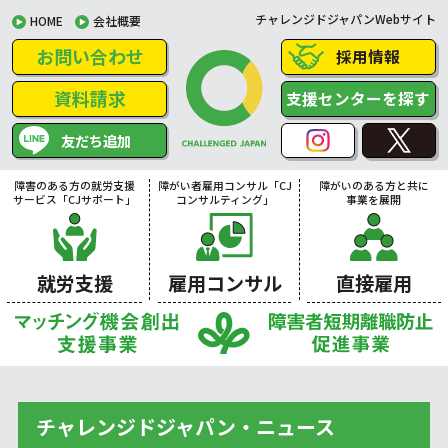
チャレンジドジャパンWebサイト
HOME
会社概要
お問い合わせ
採用情報
資料請求
支援センターを探す
友だち追加
障害のある方の就労支援
障がい者雇用コンサル「CJ
障がいのある方と共に
サービス「CJサポート」
コンサルティング」
事業を展開
就労支援
雇用コンサル
直接雇用
チャレンジドジャパン・ニュース