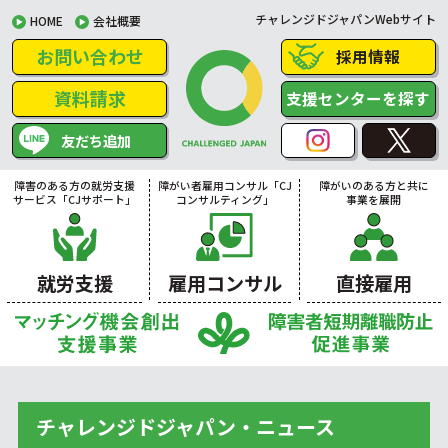
チャレンジドジャパンWebサイト
HOME
会社概要
お問い合わせ
採用情報
資料請求
支援センターを探す
友だち追加
障害のある方の就労支援
障がい者雇用コンサル「CJ
障がいのある方と共に
サービス「CJサポート」
コンサルティング」
事業を展開
就労支援
雇用コンサル
直接雇用
チャレンジドジャパン・ニュース