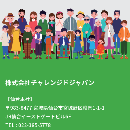
株式会社チャレンジドジャパン
【仙台本社】
〒983-8477
宮城県仙台市宮城野区榴岡1-1-1
JR仙台イーストゲートビル6F
TEL : 022-385-5778