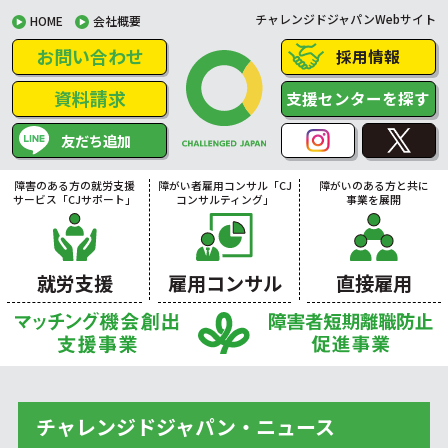
チャレンジドジャパンWebサイト
HOME
会社概要
お問い合わせ
採用情報
資料請求
支援センターを探す
友だち追加
障害のある方の就労支援
障がい者雇用コンサル「CJ
障がいのある方と共に
サービス「CJサポート」
コンサルティング」
事業を展開
就労支援
雇用コンサル
直接雇用
チャレンジドジャパン・ニュース