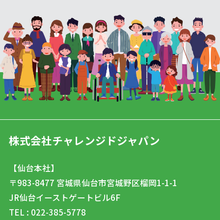
株式会社チャレンジドジャパン
【仙台本社】
〒983-8477
宮城県仙台市宮城野区榴岡1-1-1
JR仙台イーストゲートビル6F
TEL : 022-385-5778