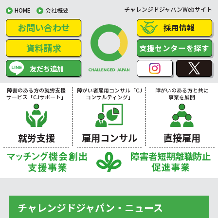
チャレンジドジャパンWebサイト
HOME
会社概要
お問い合わせ
採用情報
資料請求
支援センターを探す
友だち追加
障害のある方の就労支援
障がい者雇用コンサル「CJ
障がいのある方と共に
サービス「CJサポート」
コンサルティング」
事業を展開
就労支援
雇用コンサル
直接雇用
チャレンジドジャパン・ニュース