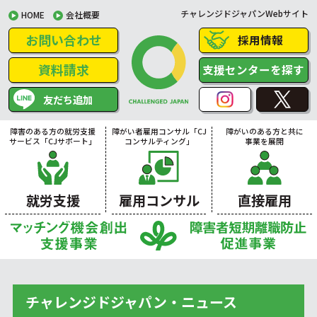
チャレンジドジャパンWebサイト
HOME
会社概要
お問い合わせ
採用情報
資料請求
支援センターを探す
友だち追加
障害のある方の就労支援
障がい者雇用コンサル「CJ
障がいのある方と共に
サービス「CJサポート」
コンサルティング」
事業を展開
就労支援
雇用コンサル
直接雇用
チャレンジドジャパン・ニュース