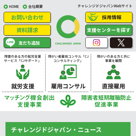
チャレンジドジャパンWebサイト
HOME
会社概要
お問い合わせ
採用情報
資料請求
支援センターを探す
友だち追加
障害のある方の就労支援
障がい者雇用コンサル「CJ
障がいのある方と共に
サービス「CJサポート」
コンサルティング」
事業を展開
就労支援
雇用コンサル
直接雇用
チャレンジドジャパン・ニュース